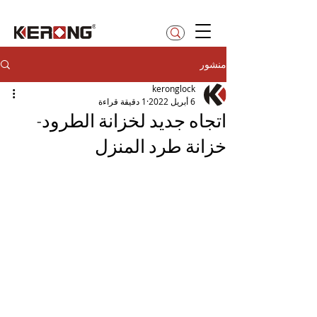
betty@kerong.hk
منشور
keronglock
6 أبريل 2022
1 دقيقة قراءة
اتجاه جديد لخزانة الطرود-
خزانة طرد المنزل