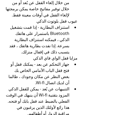
من خلال إلغاء القفل عن بُعد أو من 
خلال توفير مفاتيح خاصة يمكن برمجتها 
لإلغاء القفل في أوقات معينة فقط.
عيوب قفل بلوتوث الذكي
استنزاف البطارية - إذا قمت بتشغيل 
Bluetooth باستمرار على هاتفك 
الذكي ، فيمكنه استنزاف البطارية 
بسرعة. إذا نفدت بطارية هاتفك ، فقد 
يتسبب ذلك في إقفال منزلك.
مزايا قفل الواي فاي الذكي
جهاز التحكم عن بعد - يمكنك قفل أو 
فتح قفل الباب الأمامي الخاص بك 
بغض النظر عن مكان وجودك ، طالما 
أن لديك اتصال Wi-fi.
التنبيهات عن بُعد - يمكن للقفل الذكي 
المزود بتقنية Wi-fi أن ينبهك في الوقت 
الفعلي بالضبط عند قفل بابك أو فتحه. 
هذا رائع لأولئك الذين يرغبون في 
مراقبة الزوار أو أطفالهم.