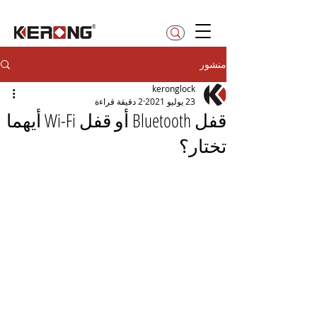
betty@kerong.hk
منشور
keronglock
23 يوليو 2021
2 دقيقة قراءة
قفل Bluetooth أو قفل Wi-Fi أيهما
تختار؟