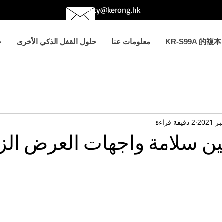
betty@kerong.hk
KR-S99A 的複本
معلومات عنا
حلول القفل الذكي الأخرى
ح
2 دقيقة قراءة
ن سلامة واجهات العرض الز