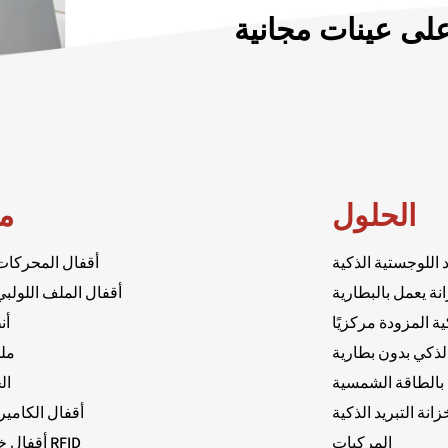
ى عينات مجانية
الحلول
م
اللوجستية الذكية
أقفال المحركات 
ة يعمل بالبطارية
أقفال الملف اللولبي 
ة المزودة مركزيًا
أن
لذكي بدون بطارية
مل
بالطاقة الشمسية
ال
انة التبريد الذكية
أقفال الكاميرا
المركبات
أقفال خزانة ببطاقة RFID