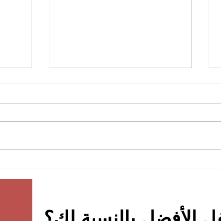
حل خزا
كيف نحسن مقاومة الصدأ لقفل
الخزانة الذكية ، قفل الخزانة？
ل الأفضل بالنسبة لك؟