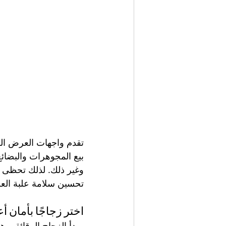
تقدم واجهات العرض الز
بيع المجوهرات والبضائع
وغير ذلك. لذلك تحظى و
تحسين سلامة علبة الع
اختر زجاجًا بأمان أ
مبدأ الزجاج الرقائقي ه