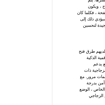
 ، ويكون 
ة ، فكلما كان 
سيؤدي ذلك إلى 
جيدة لتحسين 
ن لديهم طرق فتح 
مية الذكية 
زجاج KERONG بكلمة مرور ، rfid. بالطبع يدعم 
لزجاجية ذات 
نة من 10 أرقام و 100،000،000 مجموعة كلمات مرور. مع 
ة رمز فوضوي وطريقة فتح OTP. يوضح هذا أن قفل الخزانة الزجاجية KERONG آمن بدرجة 
الخاص ، الوضع 
 الزجاجي 