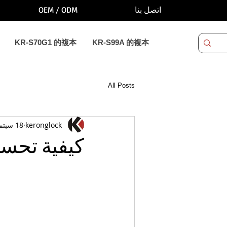
OEM / ODM
اتصل بنا
KR-S70G1 的複本
KR-S99A 的複本
All Posts
keronglock
18 سبتمبر 2021
كيفية تحسي