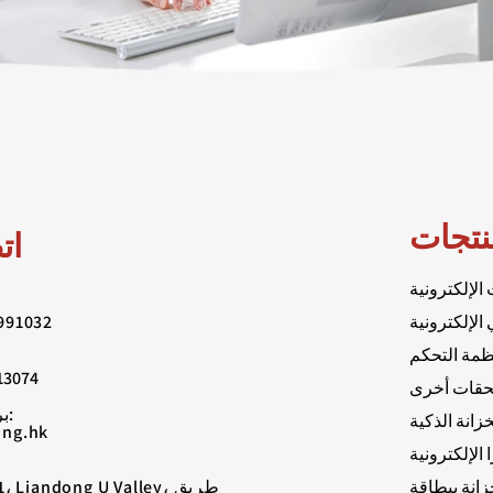
نتجات
ات
الإلكترونية
الإلكترونية
991032
ظمة التحكم
13074
حقات أخرى
بريد إلكتروني:
خزانة الذكية
بيتي@hk
 الإلكترونية
uild11، Liandong U Valley