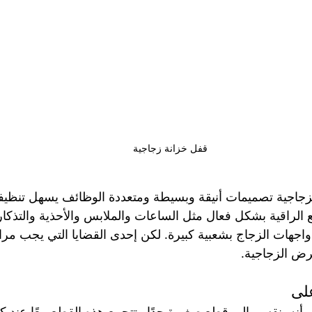
قفل خزانة زجاجية
جاجية تصميمات أنيقة وبسيطة ومتعددة الوظائف يسهل تنظيفها و
 الراقية بشكل فعال مثل الساعات والملابس والأحذية والتذكار
اجهات الزجاج بشعبية كبيرة. لكن إحدى القضايا التي يجب مراع
رض الزجاجية.
على
و أنه ينقسم إلى قطع صغيرة جدًا وتتجمع هذه القطع معًا عند ك