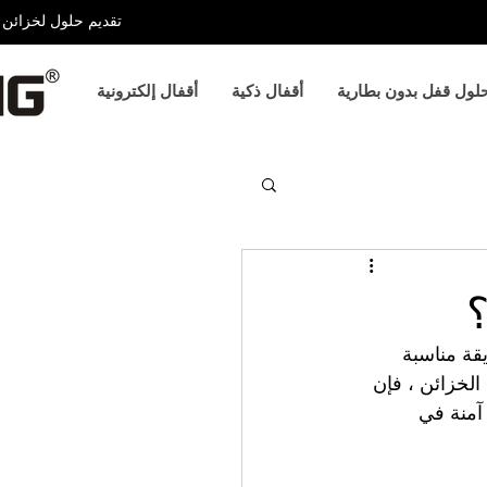
تقديم حلول لخزائن ا
لول قفل بدون بطارية
أقفال ذكية
أقفال إلكترونية
؟
قة مناسبة 
الخزائن ، فإن 
آمنة في 