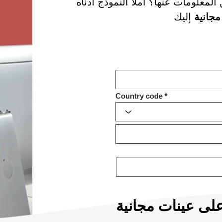
لمعلومات عنها؟ املأ النموذج أدناه
مجانية
Country code
ى عينات مجانية