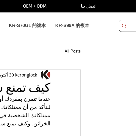
OEM / ODM
اتصل بنا
KR-S70G1 的複本
KR-S99A 的複本
All Posts
keronglock
30 أكتوبر 2021
كيف تمنع س
عندما تتمرن بمفردك أو 
للتأكد من أن ممتلكاتك 
ممتلكاتك الشخصية في 
الخزائن. وكيف تمنع سر