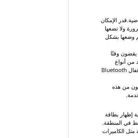
اضية.قدر الإمكان 
ورة ولا تضعها 
تم وضعها بشكل 
قضون وقتًا 
 من أنواع 
الأقفال الذكية مثل أقفال بطاقة rfid والأقفال المركبة وأقفال بصمات الأصابع وأقفال Bluetooth 
ون من هذه 
دمة.
 إظهار بطاقة 
شط في المنطقة.
مثل الكاميرات 