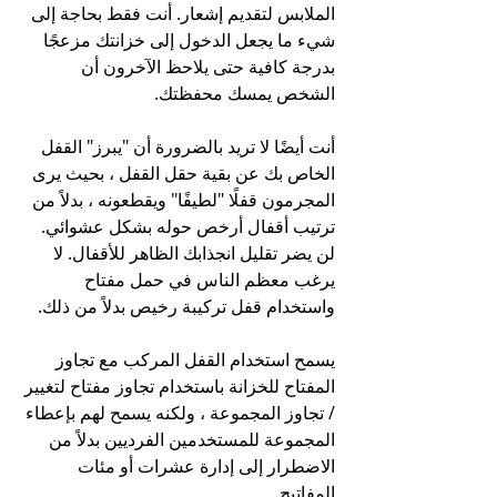
الملابس لتقديم إشعار. أنت فقط بحاجة إلى 
شيء ما يجعل الدخول إلى خزانتك مزعجًا 
بدرجة كافية حتى يلاحظ الآخرون أن 
الشخص يمسك محفظتك.
أنت أيضًا لا تريد بالضرورة أن "يبرز" القفل 
الخاص بك عن بقية حقل القفل ، بحيث يرى 
المجرمون قفلًا "لطيفًا" ويقطعونه ، بدلاً من 
ترتيب أقفال أرخص حوله بشكل عشوائي. 
لن يضر تقليل انجذابك الظاهر للأقفال. لا 
يرغب معظم الناس في حمل مفتاح 
واستخدام قفل تركيبة رخيص بدلاً من ذلك.
يسمح استخدام القفل المركب مع تجاوز 
المفتاح للخزانة باستخدام تجاوز مفتاح لتغيير 
/ تجاوز المجموعة ، ولكنه يسمح لهم بإعطاء 
المجموعة للمستخدمين الفرديين بدلاً من 
الاضطرار إلى إدارة عشرات أو مئات 
المفاتيح.