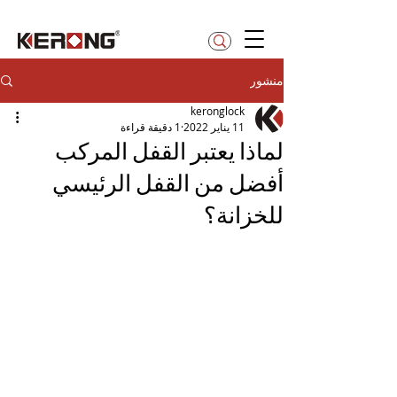
betty@kerong.hk
منشور
keronglock
11 يناير 2022
1 دقيقة قراءة
لماذا يعتبر القفل المركب
أفضل من القفل الرئيسي
للخزانة؟