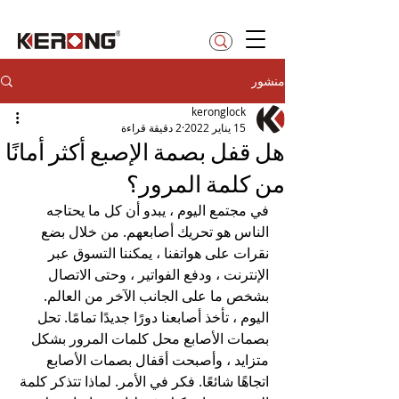
betty@kerong.hk
منشور
keronglock
15 يناير 2022
2 دقيقة قراءة
هل قفل بصمة الإصبع أكثر أمانًا
من كلمة المرور؟
في مجتمع اليوم ، يبدو أن كل ما يحتاجه 
الناس هو تحريك أصابعهم. من خلال بضع 
نقرات على هواتفنا ، يمكننا التسوق عبر 
الإنترنت ، ودفع الفواتير ، وحتى الاتصال 
بشخص ما على الجانب الآخر من العالم. 
اليوم ، تأخذ أصابعنا دورًا جديدًا تمامًا. تحل 
بصمات الأصابع محل كلمات المرور بشكل 
متزايد ، وأصبحت أقفال بصمات الأصابع 
اتجاهًا شائعًا. فكر في الأمر. لماذا تتذكر كلمة 