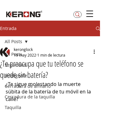
betty@kerong.hk
Entrada
All Posts
keronglock
All Posts
19 may 2022
1 min de lectura
¿Te preocupa que tu teléfono se
Seguridad
quede sin batería?
Inteligente
¿Te sigue molestando la muerte 
Cerradura de armario
súbita de la batería de tu móvil en la 
Cerradura de la taquilla
calle?
Taquilla