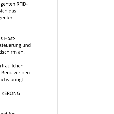
igenten RFID-
ich das 
genten 
as Host-
ksteuerung und 
dschirm an. 
rtraulichen 
 Benutzer den 
achs bringt.
at KERONG 
net für 