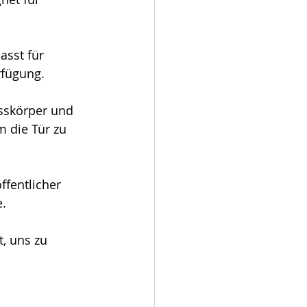
asst für 
rfügung.
sskörper und 
m die Tür zu 
ffentlicher 
. 
, uns zu 