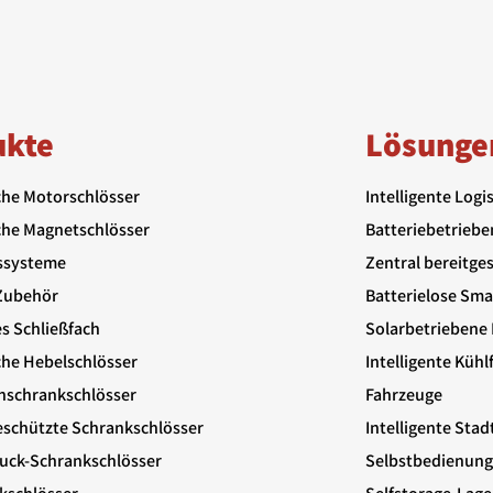
ukte
Lösunge
che Motorschlösser
Intelligente Logi
che Magnetschlösser
Batteriebetriebe
ssysteme
Zentral bereitge
Zubehör
Batterielose Sm
es Schließfach
Solarbetriebene 
che Hebelschlösser
Intelligente Küh
nschrankschlösser
Fahrzeuge
schützte Schrankschlösser
Intelligente Stad
uck-Schrankschlösser
Selbstbedienung