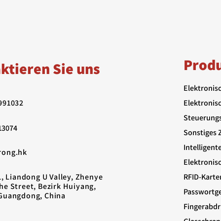
Prod
ktieren Sie uns
Elektronis
991032
Elektronis
Steuerung
13074
Sonstiges 
Intelligent
rong.hk
Elektronis
1, Liandong U Valley, Zhenye
RFID-Karte
he Street, Bezirk Huiyang,
Passwortge
Guangdong, China
Fingerabdr