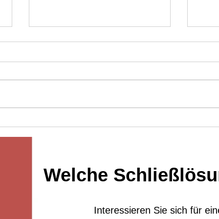
Was ist der Unterschied zwischen
Blueto
125KHZ- und 13,56MHZ-Chipkarten？
Schlös
Welche Schließlösun
Interessieren Sie sich für e