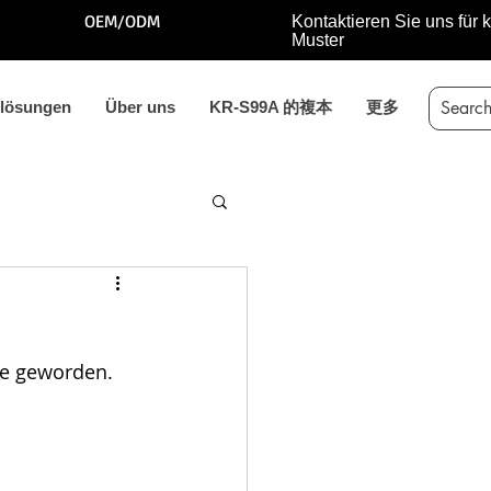
OEM/ODM
Kontaktieren Sie uns für 
Muster
ßlösungen
Über uns
KR-S99A 的複本
更多
de geworden.