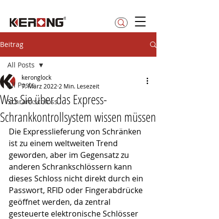
betty@kerong.hk
Beitrag
All Posts
keronglock
All Posts
7. März 2022
2 Min. Lesezeit
Was Sie über das Express-
Schrankschloss
Schrankkontrollsystem wissen müssen
Die Expresslieferung von Schränken 
ist zu einem weltweiten Trend 
geworden, aber im Gegensatz zu 
anderen Schrankschlössern kann 
dieses Schloss nicht direkt durch ein 
Passwort, RFID oder Fingerabdrücke 
geöffnet werden, da zentral 
gesteuerte elektronische Schlösser 