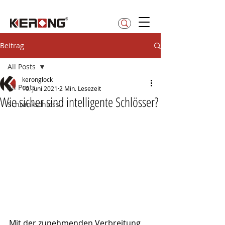
betty@kerong.hk
Beitrag
All Posts
keronglock
All Posts
10. Juni 2021
2 Min. Lesezeit
Wie sicher sind intelligente Schlösser?
Schrankschloss
Mit der zunehmenden Verbreitung 