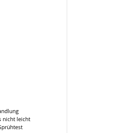
andlung 
nicht leicht 
Sprühtest 