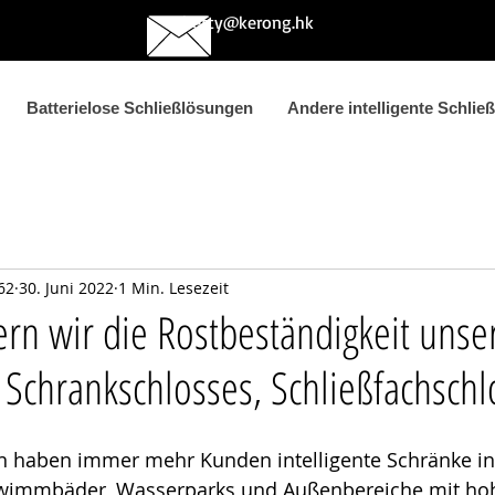
betty@kerong.hk
Batterielose Schließlösungen
Andere intelligente Schlie
62
30. Juni 2022
1 Min. Lesezeit
rn wir die Rostbeständigkeit unse
n Schrankschlosses, Schließfachschl
en haben immer mehr Kunden intelligente Schränke in
hwimmbäder, Wasserparks und Außenbereiche mit ho