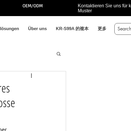
OEM/ODM
Kontaktieren Sie uns für 
Muster
ßlösungen
Über uns
KR-S99A 的複本
更多
res
osse
 
her 