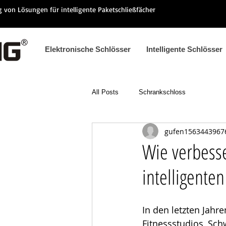
ng von Lösungen für intelligente Paketschließfächer
Elektronische Schlösser
Intelligente Schlösser
All Posts
Schrankschloss
gufen1563443967
Wie verbesse
intelligente
In den letzten Jahr
Fitnessstudios, Sc