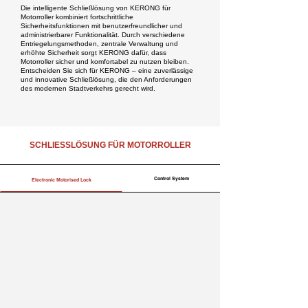
Die intelligente Schließlösung von KERONG für
Motorroller kombiniert fortschrittliche
Sicherheitsfunktionen mit benutzerfreundlicher und
administrierbarer Funktionalität. Durch verschiedene
Entriegelungsmethoden, zentrale Verwaltung und
erhöhte Sicherheit sorgt KERONG dafür, dass
Motorroller sicher und komfortabel zu nutzen bleiben.
Entscheiden Sie sich für KERONG – eine zuverlässige
und innovative Schließlösung, die den Anforderungen
des modernen Stadtverkehrs gerecht wird.
SCHLIESSLÖSUNG FÜR MOTORROLLER
Control System
Electronic Motorised Lock