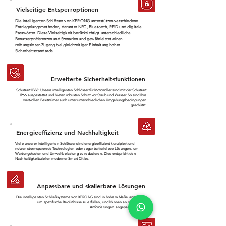
Vielseitige Entsperroptionen
Die intelligenten Schlösser von KERONG unterstützen verschiedene
Entriegelungsmethoden, darunter NFC, Bluetooth, RFID und digitale
Passwörter. Diese Vielseitigkeit berücksichtigt unterschiedliche
Benutzerpräferenzen und Szenarien und gewährleistet einen
reibungslosen Zugang bei gleichzeitiger Einhaltung hoher
Sicherheitsstandards.
Erweiterte Sicherheitsfunktionen
Schutzart IP66: Unsere intelligenten Schlösser für Motorroller sind mit der Schutzart
IP66 ausgestattet und bieten robusten Schutz vor Staub und Wasser. So sind Ihre
wertvollen Besitztümer auch unter unterschiedlichen Umgebungsbedingungen
geschützt.
Energieeffizienz und Nachhaltigkeit
Viele unserer intelligenten Schlösser sind energieeffizient konzipiert und
nutzen stromsparende Technologien oder sogar batterielose Lösungen, um
Wartungskosten und Umweltbelastung zu reduzieren. Dies entspricht den
Nachhaltigkeitszielen moderner Smart Cities.
Anpassbare und skalierbare Lösungen
Die intelligenten Schließsysteme von KERONG sind in hohem Maße anpassbar,
um spezifische Bedürfnisse zu erfüllen, und können an wachsende
Anforderungen angepasst werden.