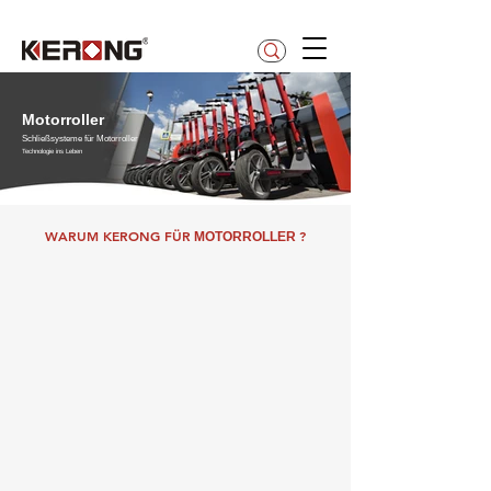
betty@kerong.hk
Motorroller
Schließsysteme für Motorroller
Technologie ins Leben
WARUM KERONG FÜR
?
MOTORROLLER