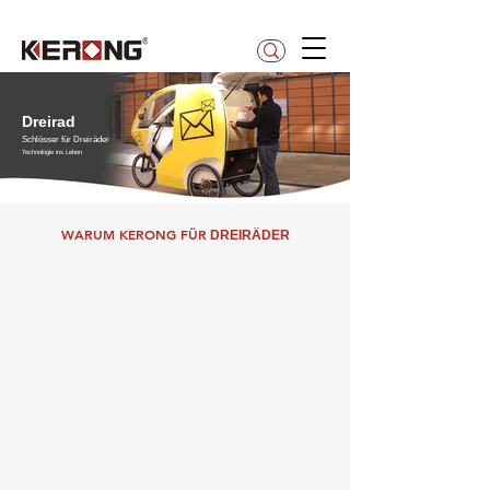
betty@kerong.hk
Dreirad
Schlösser für Dreiräder
Technologie ins Leben
WARUM KERONG FÜR
DREIRÄDER