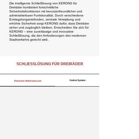
Die intelligente Schließlösung von KERONG für
Dreiräder kombiniert fortschrittliche
Sicherheitsfunktionen mit benutzerfreundlicher und
administrierbarer Funktionalität. Durch verschiedene
Entriegelungsmethoden, zentrale Verwaltung und
erhöhte Sicherheit sorgt KERONG dafür, dass Dreiräder
sicher und zugänglich bleiben. Entscheiden Sie sich für
KERONG – eine zuverlässige und innovative
Schließlösung, die den Anforderungen des modernen
Stadtverkehrs gerecht wird.
SCHLIESSLÖSUNG FÜR DREIRÄDER
Control System
Electronic Motorised Lock