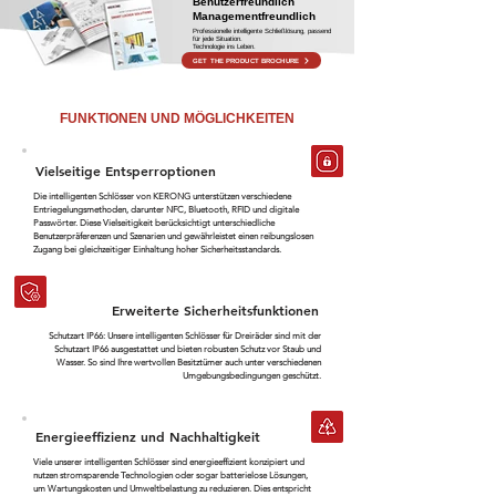
Benutzerfreundlich
Managementfreundlich
Professionelle intelligente Schließlösung, passend
für jede Situation.
Technologie ins Leben.
GET THE PRODUCT BROCHURE
FUNKTIONEN UND MÖGLICHKEITEN
Vielseitige Entsperroptionen
Die intelligenten Schlösser von KERONG unterstützen verschiedene
Entriegelungsmethoden, darunter NFC, Bluetooth, RFID und digitale
Passwörter. Diese Vielseitigkeit berücksichtigt unterschiedliche
Benutzerpräferenzen und Szenarien und gewährleistet einen reibungslosen
Zugang bei gleichzeitiger Einhaltung hoher Sicherheitsstandards.
Erweiterte Sicherheitsfunktionen
Schutzart IP66: Unsere intelligenten Schlösser für Dreiräder sind mit der
Schutzart IP66 ausgestattet und bieten robusten Schutz vor Staub und
Wasser. So sind Ihre wertvollen Besitztümer auch unter verschiedenen
Umgebungsbedingungen geschützt.
Energieeffizienz und Nachhaltigkeit
Viele unserer intelligenten Schlösser sind energieeffizient konzipiert und
nutzen stromsparende Technologien oder sogar batterielose Lösungen,
um Wartungskosten und Umweltbelastung zu reduzieren. Dies entspricht