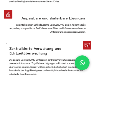
den Nachhaltigkeitszielen moderner Smart Cities.
Anpassbare und skalierbare Lösungen
Die intelligenten Schließsysteme von KERONG sind in hohem Maße
anpassbar, um spezifische Bedürfnisse zu erfüllen, und können an wachsende
Anforderungen angepasst werden.
Zentralisierte Verwaltung und
Echtzeitüberwachung
Die Lösung von KERONG umfasst ein zentrales Verwaltungssystem, mit
dem Administratoren Zugriffsberechtigungen in Echtzeit steuern und
überwachen können. Diese Funktion erhöht die Sicherheit durch detaillierte
Protokolle der Zugriffsereignisse und ermöglicht schnelle Reaktionen auf
unbefugte Zugriffsversuche.
Einfach zu verwalten und zu öffnen
Schnelle Bedienung: Leichtes Entriegeln, einfache Struktur, reduzierte
Ausfallzeiten. Reinigung und Inspektion: Konzipiert für einfache Demontage
und Installation, bequeme Bedienung und Wartung.
Professioneller
Service
rund um die Uhr
Das Vertriebsteam von KERONG ist hochprofessionell. Es verfügt über
fundierte Kenntnisse unserer Produkte und Markttrends und bietet Ihnen so