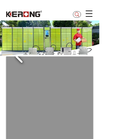
betty@kerong.hk