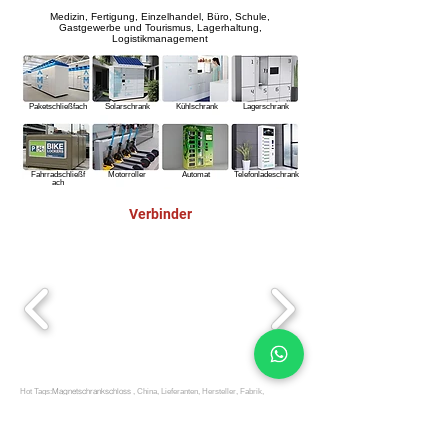
Medizin, Fertigung, Einzelhandel, Büro, Schule,
Gastgewerbe und Tourismus, Lagerhaltung,
Logistikmanagement
Paketschließfach
Solarschrank
Kühlschrank
Lagerschrank
Fahrradschließf
Motorroller
Automat
Telefonladeschrank
ach
Verbinder
Magnetschrankschloss
Hot Tags:
, China, Lieferanten, Hersteller, Fabrik,
kundenspezifisch