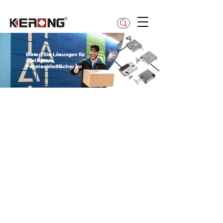
betty@kerong.hk
Bieten Sie Lösungen für
intelligente
Paketschließfächer an