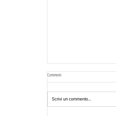
Commenti
Scrivi un commento...
Fornitori di serrature elettroniche per