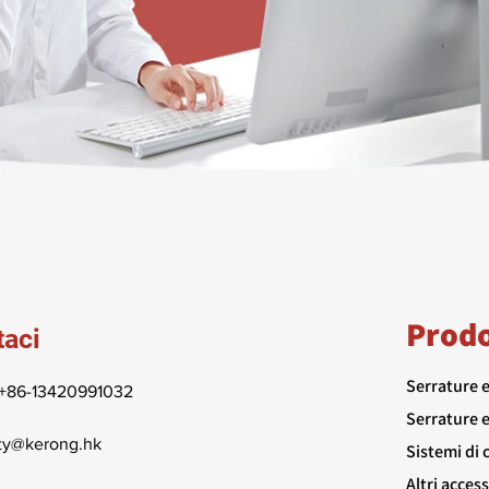
Prodo
taci
Serrature 
86-13420991032
Serrature e
ty@kerong.hk
Sistemi di 
Altri access