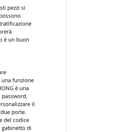
ti pezzi si 
i possono 
tratificazione 
orerà 
to è un buon 
ure 
i una funzione 
KERONG è una 
a password, 
sonalizzare il 
/due porte. 
e del codice 
 gabinetto di 