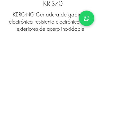
KR-S70
KERONG Cerradura de gabinete
electrónica resistente electrónica para
exteriores de acero inoxidable
Detalles de producto
Cierre giratorio electrónico a
prueba de agua
KR-S98S