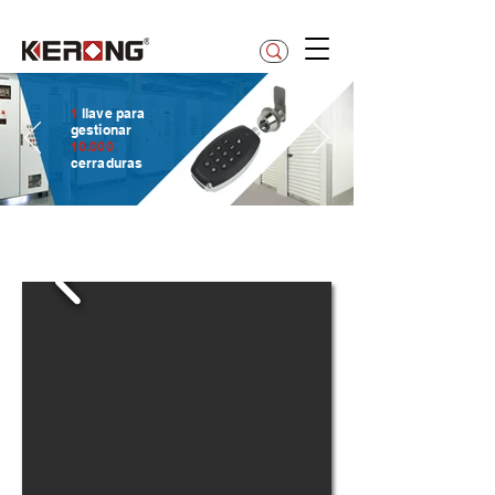
betty@kerong.hk
1
llave para
gestionar
10.000
cerraduras