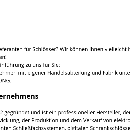
eferanten für Schlösser? Wir können Ihnen vielleicht h
en!
Einführung zu uns für Sie:
nehmen mit eigener Handelsabteilung und Fabrik unt
ONG.
ternehmens  
egründet und ist ein professioneller Hersteller, der
icklung, der Produktion und dem Verkauf von elektr
genten Schließfachsystemen, digitalen Schrankschlöss