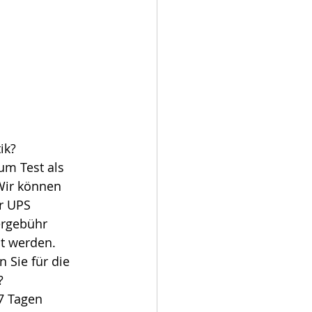
ik?
Wir können 
r UPS 
ergebühr 
t werden.
 Sie für die 
?