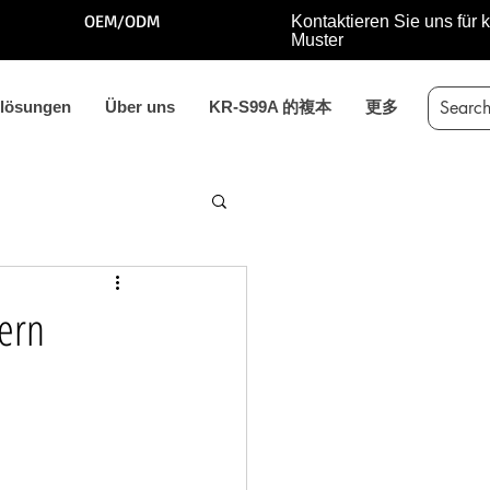
OEM/ODM
Kontaktieren Sie uns für 
Muster
ßlösungen
Über uns
KR-S99A 的複本
更多
sern