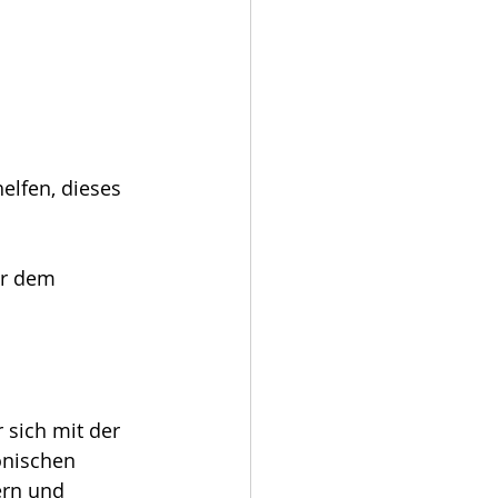
elfen, dieses 
er dem 
 sich mit der 
onischen 
ern und 