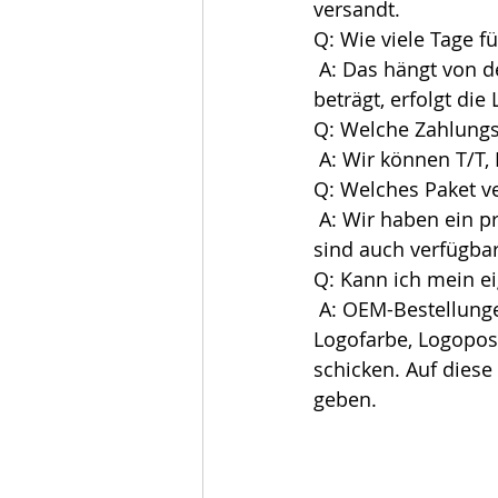
versandt.
Q: Wie viele Tage f
 A: Das hängt von der Bestellmenge ab. Wenn die Bestellmenge weniger als 1000 Stück 
beträgt, erfolgt die
Q: Welche Zahlungs
 A: Wir können T/T
Q: Welches Paket v
 A: Wir haben ein professionelles Paket für die Produkte. Kundenspezifische Pakete 
sind auch verfügba
Q: Kann ich mein e
 A: OEM-Bestellungen sind sehr willkommen. Bitte schreiben Sie uns die Details Ihrer 
Logofarbe, Logopos
schicken. Auf dies
geben.