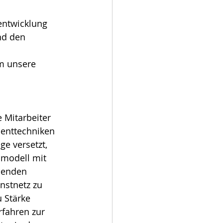
entwicklung 
nd den 
m unsere 
                   
 Mitarbeiter 
enttechniken 
ge versetzt, 
smodell mit 
senden 
nstnetz zu 
 Stärke 
fahren zur 