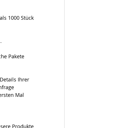
.
nfrage 
ersten Mal 
sere Produkte 