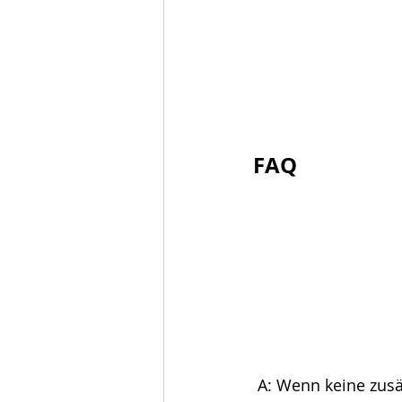
FAQ
 A: Wenn keine zusätzliche Nachfrage besteht, werden sie innerhalb von 7 Tagen 