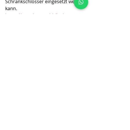
Schrankschlösser eingesetzt werden 
kann.
https://www.kerong.hk/locker-
controller
Ähnliche Beiträge
Alle ansehen