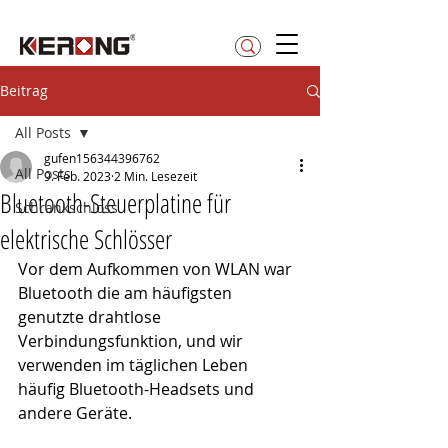
betty@kerong.hk
Beitrag
All Posts
gufen156344396762
All Posts
9. Feb. 2023
2 Min. Lesezeit
Bluetooth-Steuerplatine für
Schrankschloss
elektrische Schlösser
Vor dem Aufkommen von WLAN war 
Bluetooth die am häufigsten 
genutzte drahtlose 
Verbindungsfunktion, und wir 
verwenden im täglichen Leben 
häufig Bluetooth-Headsets und 
andere Geräte.