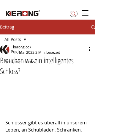
betty@kerong.hk
Beitrag
All Posts
keronglock
All Posts
17. Mai 2022
2 Min. Lesezeit
Brauchen wir ein intelligentes
Schrankschloss
Schloss?
Schlösser gibt es überall in unserem 
Leben, an Schubladen, Schränken, 