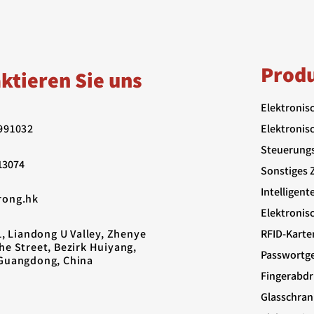
Prod
ktieren Sie uns
Elektronis
991032
Elektronis
Steuerung
13074
Sonstiges 
Intelligent
rong.hk
Elektronis
1, Liandong U Valley, Zhenye
RFID-Karte
he Street, Bezirk Huiyang,
Passwortge
Guangdong, China
Fingerabdr
Glasschran