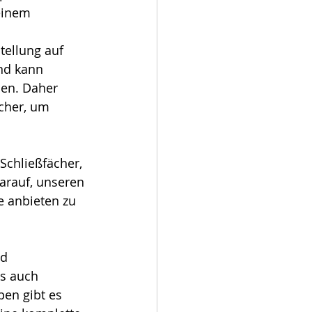
einem 
tellung auf 
nd kann 
en. Daher 
cher, um 
Schließfächer, 
arauf, unseren 
e anbieten zu 
d 
s auch 
en gibt es 