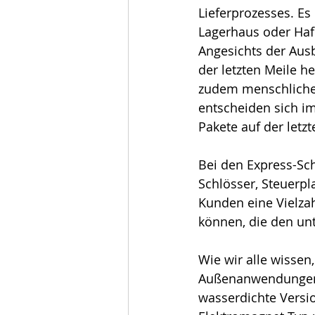
Lieferprozesses. Es
Lagerhaus oder Haf
Angesichts der Ausb
der letzten Meile h
zudem menschlichen
entscheiden sich i
Pakete auf der letz
Bei den Express-Sc
Schlösser, Steuerpl
Kunden eine Vielzah
können, die den un
Wie wir alle wissen
Außenanwendungen u
wasserdichte Versio