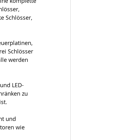
ine komplette 
lösser, 
e Schlösser, 
uerplatinen, 
rei Schlösser 
alle werden 
 und LED-
hränken zu 
st.
nt und 
toren wie 