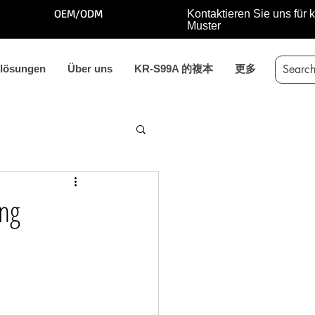
OEM/ODM
Kontaktieren Sie uns für 
Muster
ßlösungen
Über uns
KR-S99A 的複本
更多
ung