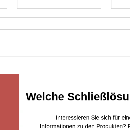
Was ist der Unterschied zwischen
Blueto
125KHZ- und 13,56MHZ-Chipkarten？
Schlös
Welche Schließlösun
Interessieren Sie sich für e
Informationen zu den Produkten? F