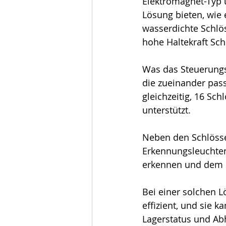
Elektromagnet-Typ 
Lösung bieten, wie 
wasserdichte Schlös
hohe Haltekraft Sch
Was das Steuerungss
die zueinander passe
gleichzeitig, 16 Sc
unterstützt.
Neben den Schlösse
Erkennungsleuchten
erkennen und dem Sy
Bei einer solchen Lö
effizient, und sie 
Lagerstatus und Ab