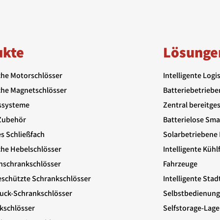
ukte
Lösunge
che Motorschlösser
Intelligente Logi
che Magnetschlösser
Batteriebetriebe
ssysteme
Zentral bereitge
Zubehör
Batterielose Sm
es Schließfach
Solarbetriebene 
che Hebelschlösser
Intelligente Küh
nschrankschlösser
Fahrzeuge
schützte Schrankschlösser
Intelligente Stad
uck-Schrankschlösser
Selbstbedienung
kschlösser
Selfstorage-Lage