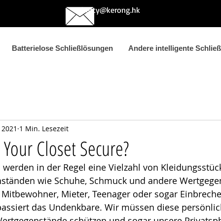
betty@kerong.hk
Batterielose Schließlösungen
Andere intelligente Schlie
. 2021
1 Min. Lesezeit
Your Closet Secure?
 werden in der Regel eine Vielzahl von Kleidungsstüc
nständen wie Schuhe, Schmuck und andere Wertgege
Mitbewohner, Mieter, Teenager oder sogar Einbrecher
passiert das Undenkbare. Wir müssen diese persönlic
rtgegenstände schützen und sogar unsere Privatsp