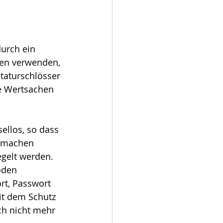
urch ein 
ren verwenden, 
taturschlösser 
e Wertsachen 
sellos, so dass 
n machen 
gelt werden. 
oden 
rt, Passwort 
it dem Schutz 
ch nicht mehr 