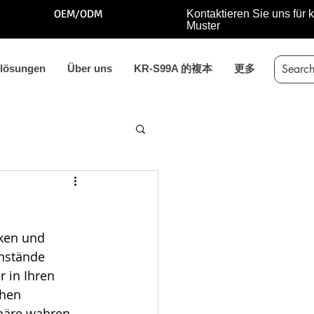
OEM/ODM
Kontaktieren Sie uns für 
Muster
ßlösungen
Über uns
KR-S99A 的複本
更多
ken und 
nstände 
 in Ihren 
hen 
häre wahren. 