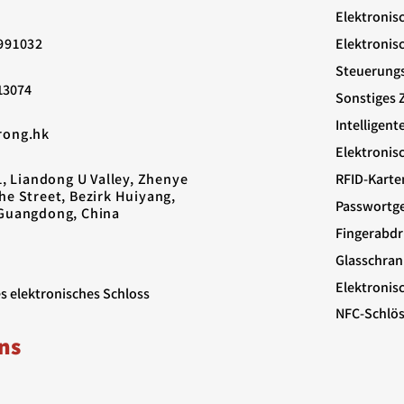
Elektronis
991032
Elektronis
Steuerung
13074
Sonstiges 
Intelligent
rong.hk
Elektronis
1, Liandong U Valley, Zhenye
RFID-Karte
he Street, Bezirk Huiyang,
Passwortge
Guangdong, China
Fingerabdr
Glasschran
Elektronis
es elektronisches Schloss
NFC-Schlös
ns