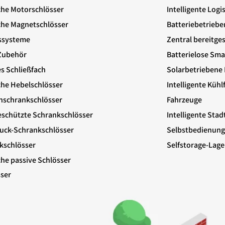
che Motorschlösser
Intelligente Logi
che Magnetschlösser
Batteriebetriebe
ssysteme
Zentral bereitge
Zubehör
Batterielose Sm
es Schließfach
Solarbetriebene 
che Hebelschlösser
Intelligente Küh
nschrankschlösser
Fahrzeuge
schützte Schrankschlösser
Intelligente Stad
uck-Schrankschlösser
Selbstbedienung
kschlösser
Selfstorage-Lage
che passive Schlösser
ser