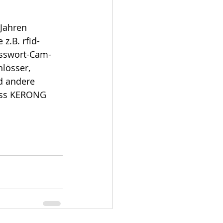
Jahren 
z.B. rfid-
asswort-Cam-
lösser, 
d andere 
dass KERONG 