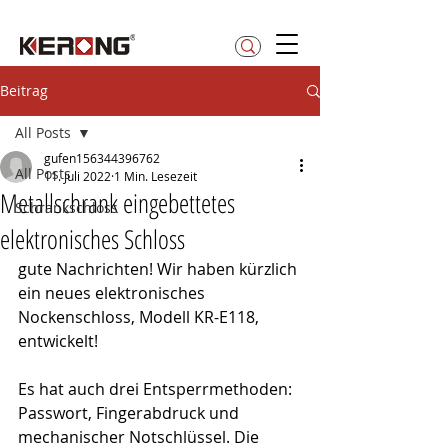
betty@kerong.hk
Beitrag
All Posts
gufen156344396762
All Posts
11. Juli 2022
1 Min. Lesezeit
Metallschrank eingebettetes
Schrankschloss
elektronisches Schloss
gute Nachrichten! Wir haben kürzlich 
ein neues elektronisches 
Nockenschloss, Modell KR-E118, 
entwickelt!
Es hat auch drei Entsperrmethoden: 
Passwort, Fingerabdruck und 
mechanischer Notschlüssel. Die 