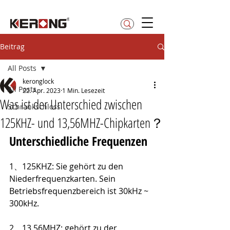
betty@kerong.hk
Beitrag
All Posts
keronglock
All Posts
22. Apr. 2023
1 Min. Lesezeit
Was ist der Unterschied zwischen
Schrankschloss
125KHZ- und 13,56MHZ-Chipkarten？
Unterschiedliche Frequenzen
1、125KHZ: Sie gehört zu den 
Niederfrequenzkarten. Sein 
Betriebsfrequenzbereich ist 30kHz ~ 
300kHz.
2、13.56MHZ: gehört zu der 