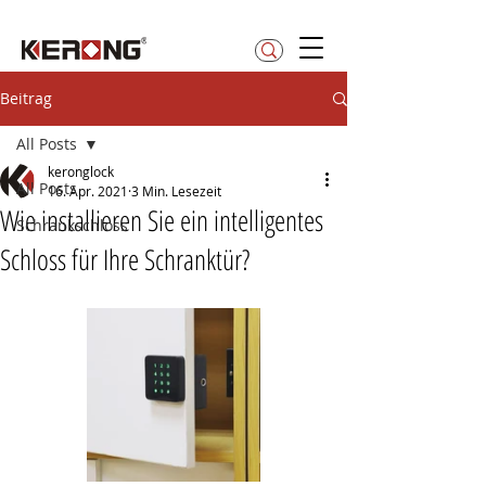
betty@kerong.hk
Beitrag
All Posts
keronglock
All Posts
16. Apr. 2021
3 Min. Lesezeit
Wie installieren Sie ein intelligentes
Schrankschloss
Schloss für Ihre Schranktür?