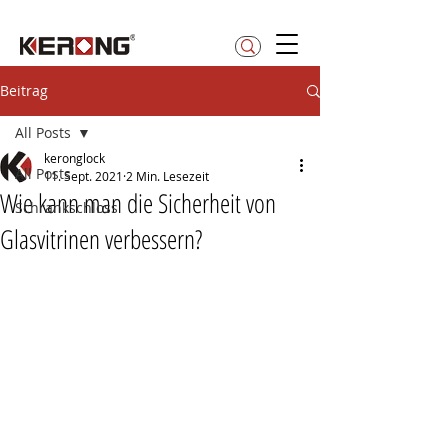
betty@kerong.hk
Beitrag
All Posts
keronglock
All Posts
11. Sept. 2021
2 Min. Lesezeit
Wie kann man die Sicherheit von
Schrankschloss
Glasvitrinen verbessern?