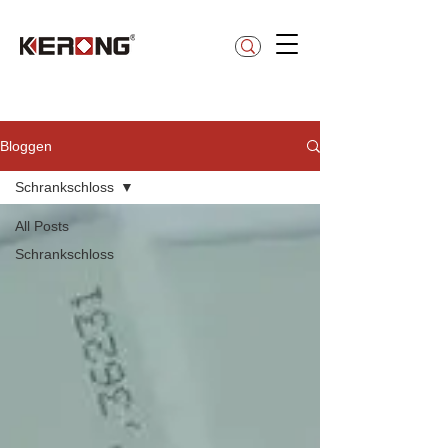
betty@kerong.hk
Bloggen
Schrankschloss
All Posts
Schrankschloss