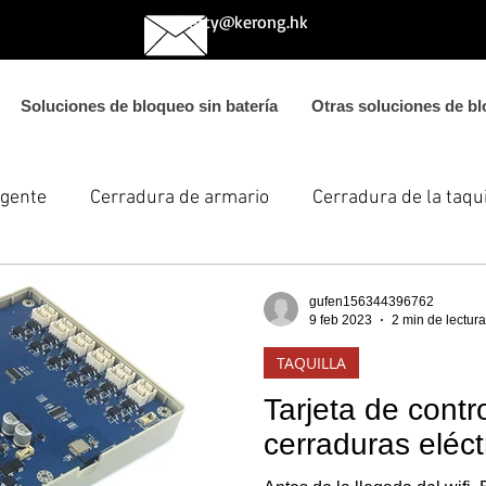
betty@kerong.hk
Soluciones de bloqueo sin batería
Otras soluciones de bl
igente
Cerradura de armario
Cerradura de la taqui
gufen156344396762
9 feb 2023
2 min de lectura
TAQUILLA
Tarjeta de contr
cerraduras eléct