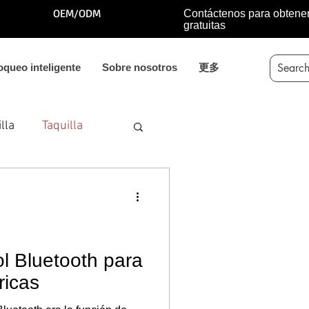
OEM/ODM
Contáctenos para obtene
gratuitas
oqueo inteligente
Sobre nosotros
更多
lla
Taquilla
ol Bluetooth para
ricas