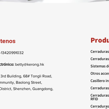
Prod
tenos
Cerraduras
-13420991032
Cerraduras
ctrónico:
betty@kerong.hk
Sistemas d
Otros acce
3rd Building, 68# Tongli Road,
Casillero i
munity, Baolong Street,
Cerraduras 
istrict, Shenzhen, Guangdong,
Cerraduras
RFID
Cerraduras