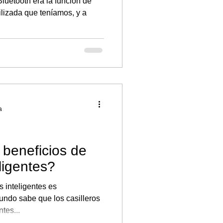
Bluetooth era la función de
lizada que teníamos, y a
a
 beneficios de
eligentes?
s inteligentes es
mundo sabe que los casilleros
tes...