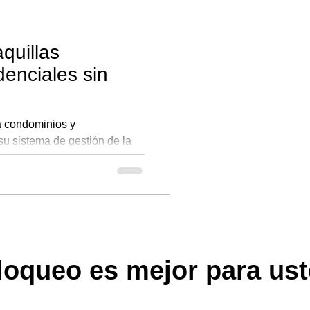
quillas
denciales sin
a condominios y
u sistema de gestión de la
 solución...
loqueo es mejor para us