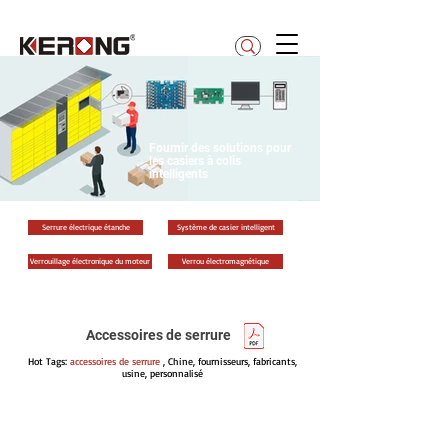
betty@kerong.hk
Fournir des solutions pour
les casiers à colis
intelligents
Serrure électrique étanche
Système de casier intelligent
Verrouillage électronique du moteur
Verrou électromagnétique
Accessoires de serrure
Hot Tags:
accessoires de serrure
, Chine, fournisseurs, fabricants,
usine, personnalisé