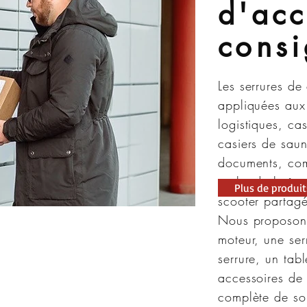
d'acc
consi
Les serrures d
appliquées aux
logistiques, ca
casiers de saun
documents, comp
arche de boîte
Plus de produit
scooter partagé
Nous proposons
moteur, une ser
serrure, un ta
accessoires de
complète de sol