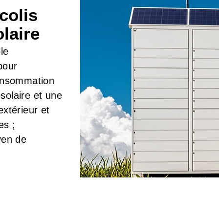
colis
olaire
le
pour
consommation
solaire et une
extérieur et
es ;
yen de