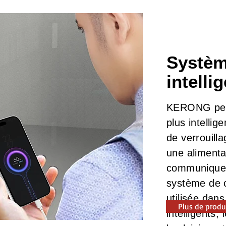
Systèm
intelli
KERONG peut 
plus intelli
de verrouill
une alimentat
communiquent
système de c
utilisée dans
Plus de produ
intelligents,