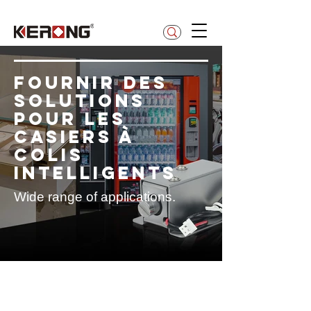
betty@kerong.hk
Fournir des
solutions
pour les
casiers à
colis
intelligents
Wide range of applications.