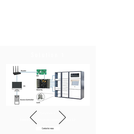
Solution 1
Solution 1
Contrôler la serrure en connectant BU à CU
Contactez-nous