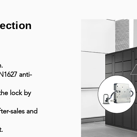
ection
n.
N1627 anti-
the lock by
ter-sales and
t.