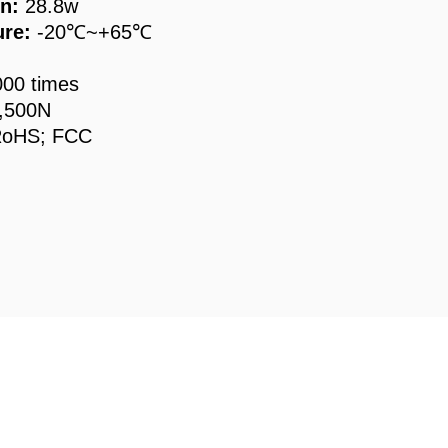
n:
28.8w
ure:
-20℃~+65℃
000 times
,500N
RoHS; FCC