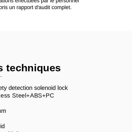
ations effectuées par le personnel
ris un rapport d'audit complet.
s techniques
ety detection solenoid lock
nless Steel+ABS+PC
mm
id