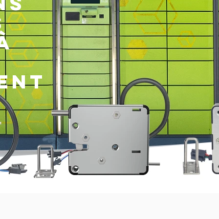
ns
s
à
gent