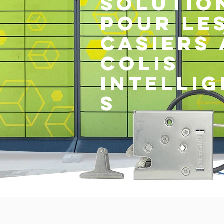
solutio
pour le
casiers 
colis
intelli
s