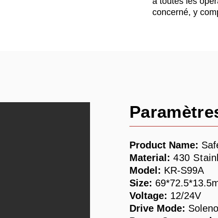
à toutes les opér
concerné, y comp
Paramètre
Product Name:
Saf
Material:
430 Stai
Model:
KR-S99A
Size:
69*72.5*13.5
Voltage:
12/
24V
Drive Mode:
Soleno