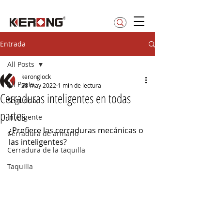
betty@kerong.hk
Entrada
All Posts
keronglock
All Posts
28 may 2022
1 min de lectura
Cerraduras inteligentes en todas
Seguridad
partes
Inteligente
¿Prefiere las cerraduras mecánicas o 
Cerradura de armario
las inteligentes?
Cerradura de la taquilla
Taquilla