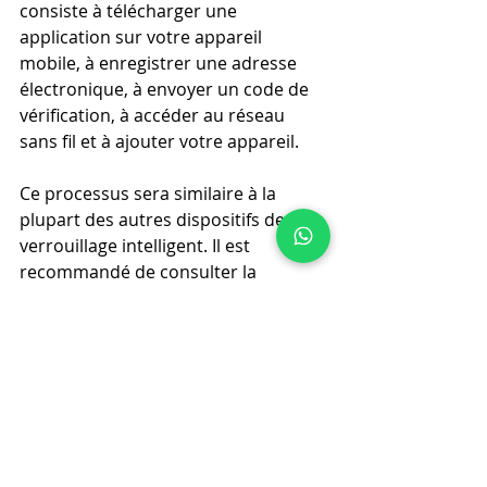
consiste à télécharger une 
application sur votre appareil 
mobile, à enregistrer une adresse 
électronique, à envoyer un code de 
vérification, à accéder au réseau 
sans fil et à ajouter votre appareil.
Ce processus sera similaire à la 
plupart des autres dispositifs de 
verrouillage intelligent. Il est 
recommandé de consulter la 
documentation officielle du fabricant 
de votre serrure intelligente pour 
déterminer exactement comment 
coupler votre serrure avec votre 
appareil mobile.
Une fois que vous avez tout appairé, 
assurez-vous de tester la serrure. 