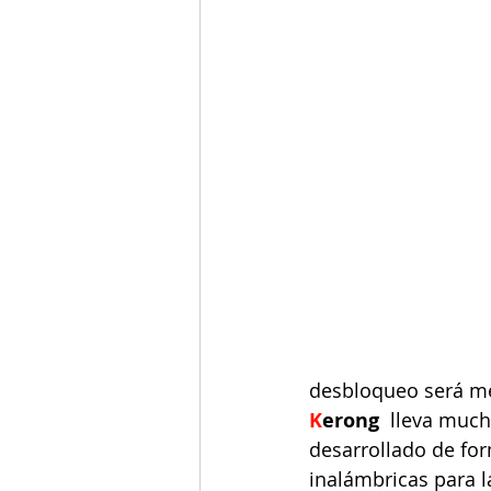
desbloqueo será me
K
erong
  lleva much
desarrollado de fo
inalámbricas para la