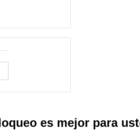
ones de taquillas de SPA sin
to
loqueo es mejor para us