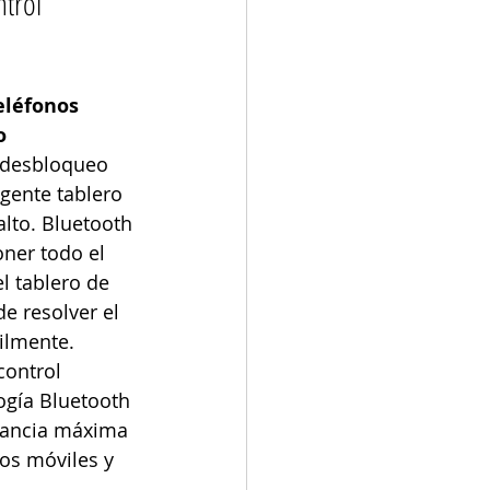
trol 
léfonos 
o
P desbloqueo 
igente tablero 
alto. Bluetooth 
ner todo el 
l tablero de 
e resolver el 
ilmente.
control 
logía Bluetooth 
tancia máxima 
nos móviles y 