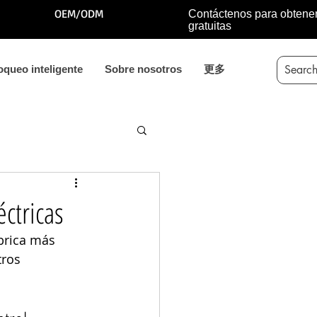
OEM/ODM
Contáctenos para obtene
gratuitas
oqueo inteligente
Sobre nosotros
更多
éctricas
brica más 
ros 