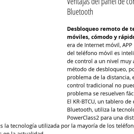
Ventajas del panel de con
Bluetooth
Desbloqueo remoto de te
móviles, cómodo y rápid
era de Internet móvil, AP
del teléfono móvil es intel
de control a un nivel muy 
método de desbloqueo, po
problema de la distancia, e
control tradicional no pued
problema se resuelven fác
El KR-BTCU, un tablero de 
Bluetooth, utiliza la tecno
PowerClass2 para una dis
s la tecnología utilizada por la mayoría de los teléfo
s en la actualidad.