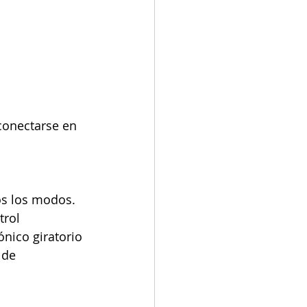
conectarse en 
os los modos.
rol 
ónico giratorio 
 de 