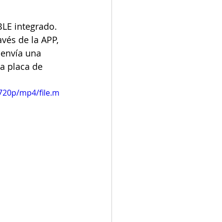
BLE integrado. 
avés de la APP, 
 envía una 
a placa de 
720p/mp4/file.m