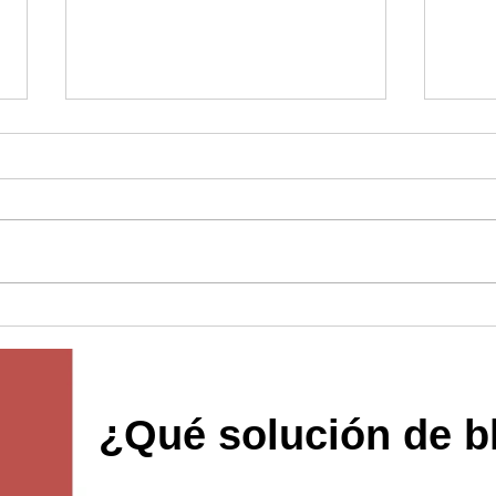
Solución de casillero de entrega
Soluci
inteligente
contac
¿Qué solución de b