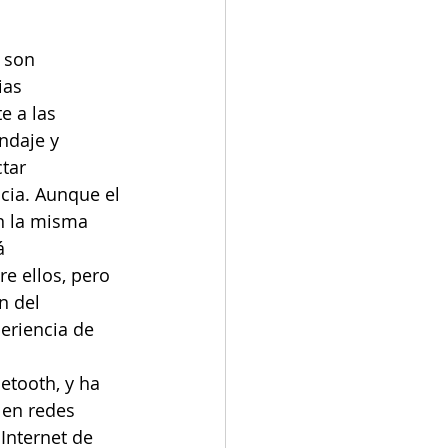
 son 
ias 
e a las 
ndaje y 
tar 
cia. Aunque el 
en la misma 
á 
re ellos, pero 
n del 
eriencia de 
etooth, y ha 
 en redes 
Internet de 