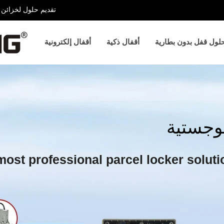
تقديم حلول لخزائن ا
لول قفل بدون بطارية
أقفال ذكية
أقفال إلكترونية
لوجستية
most professional parcel locker soluti