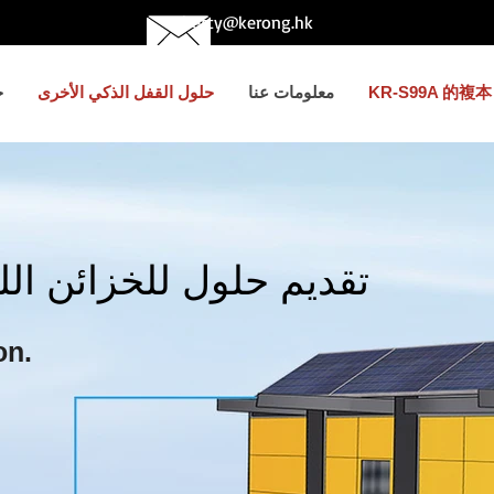
betty@kerong.hk
KR-S99A 的複本
معلومات عنا
حلول القفل الذكي الأخرى
ح
تقديم حلول للخزائن ال
on.