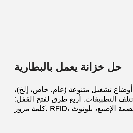
حل خزانة يعمل بالبطارية
أوضاع تشغيل متنوعة (عام، خاص، إلخ)،
لف التطبيقات. أربع طرق لفتح القفل: