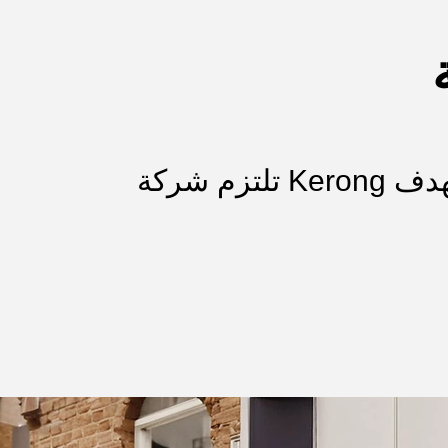
تلتزم شركة Kerong باستمرار بالبحث والتحديث المستمر وتحسين أقفالها وأنظمتها بهدف