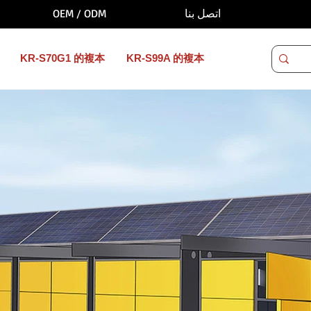
OEM / ODM
اتصل بنا
KR-S70G1 的複本
KR-S99A 的複本