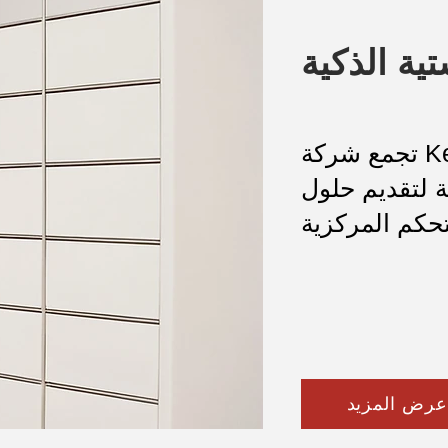
ية الذكية
تجمع شركة Kerong بين هيكل القفل الميكانيكي
ة لتقديم حلول
عرض المزيد