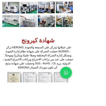
شهادة كيرونج
​
تركز KERONG على عملائها وتركز على السمعة والجودة.
حصلت الشركة على شهادة نظام إدارة الجودة ISO9001 ،
وتشكل إدارة الشركة المختلفة وضعًا علميًا ومكررًا وموحدًا.
حصلت على عدد من براءات الاختراع وبراءات الاختراع التقنية ،
وحصلت على شهادة منتج SGS ، RoHS ، CE الدولية. يريد
KERONG أن يكون موردك الممتاز.