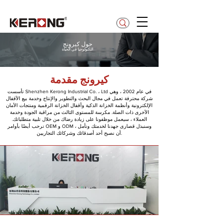
betty@kerong.hk
حول كيرونج
التكنولوجيا في الحياة
كيرونج مقدمة
تأسست Shenzhen Kerong Industrial Co. ، Ltd في عام 2002 ، وهي
شركة محترفة تعمل في مجال البحث والتطوير والإنتاج وخدمة بيع الأقفال
الإلكترونية وأنظمة الخزانة الذكية وأقفال الخزانة الرقمية ومنتجات الأمان
الأخرى ذات الصلة. مكرسة للمستوى الثالث من مراقبة الجودة وخدمة
العملاء ، سيعمل موظفونا على زيادة رضاك من خلال تلبية متطلباتك.
نرحب أيضًا بأوامر OEM و ODM ، وسنبذل قصارى جهدنا لخدمتك ونأمل
أن نصبح أحد أصدقائك وشركائك التجاريين.