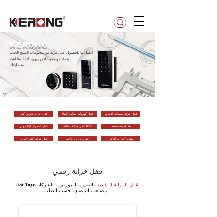
betty@kerong.hk
KERONG
اتصل بنا للحصول على مزيد من معلومات المنتج الجديد
يتوفر موظفونا التجريبيون دائمًا لمناقشة
متطلباتك.
قفل خزانة بصمات الأصابع
قفل كهربائي مقاوم للماء
قفل خزانة تخزين كبير
قفل كهرومغناطيسي
قفل خزانة بطاقة RFID
قفل المحرك الإلكتروني
نظام الخزانة الذكي
قفل خزانة زجاجية
قفل خزانة كلمة المرور
قفل خزانة رقمي
قفل الخزانة الرقمية
، الصين ، الموردين ، الشركات
Hot Tags:
المصنعة ، المصنع ، حسب الطلب