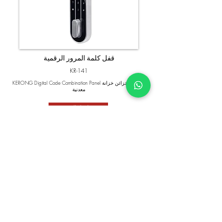
قفل كلمة المرور الرقمية
KR-141
KERONG Digital Code Combination Panel خشبية ، خزائن خزانة
معدنية
تفاصيل المنتج