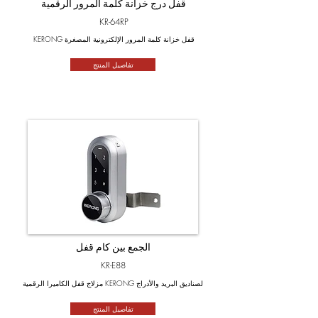
قفل درج خزانة كلمة المرور الرقمية
KR-64RP
KERONG قفل خزانة كلمة المرور الإلكترونية المصغرة
تفاصيل المنتج
الجمع بين كام قفل
KR-E88
مزلاج قفل الكاميرا الرقمية KERONG لصناديق البريد والأدراج
تفاصيل المنتج