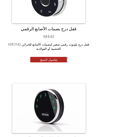
قفل درج بصمات الأصابع الرقمي
KR-E45
KERONG قفل درج بلوتوث رقمي صغير لبصمات الأصابع للخزائن
الخشبية أو الفولاذية
تفاصيل المنتج