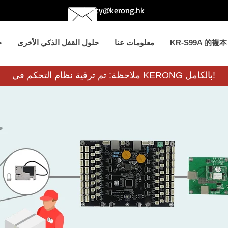
betty@kerong.hk
KR-S99A 的複本
معلومات عنا
حلول القفل الذكي الأخرى
ح
ملاحظة: تم ترقية نظام التحكم في KERONG بالكامل!