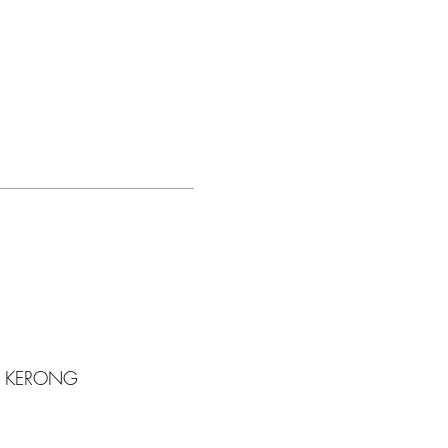
وحدة تحكم خزانة الطرود بنظام التحكم الذكي KERONG