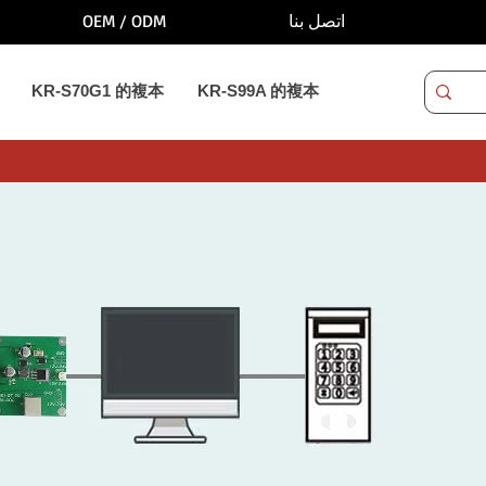
OEM / ODM
اتصل بنا
KR-S70G1 的複本
KR-S99A 的複本