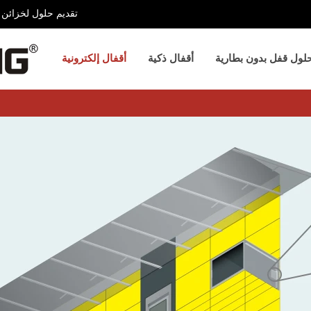
تقديم حلول لخزائن ا
لول قفل بدون بطارية
أقفال ذكية
أقفال إلكترونية