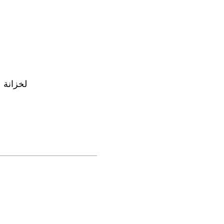
لوحة تحكم بلوتوث ذكية من KERONG لخزانة الطرود