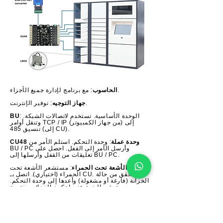
: مع برنامج لإدارة جميع الأجزاء.
الحاسوب
: توفير الإنترنت.
جهاز التوجيه
: الوحدة الأساسية. تستخدم لاتصالات الشبكة.
BU
وتنقل أوامر TCP / IP (من جهاز الكمبيوتر) إلى
تنسيق 485 (إلى CU).
CU48 وحدة عملة
: وحدة التحكم. استلم الأمر من
BU / PC وأرسل الأمر إلى القفل. احصل على
تعليقات من القفل وأرسلها إلى BU / PC.
شريط الأشعة تحت الحمراء
: مستشعر الأشعة تحت
الحمراء (اختياري). اتصل بـ CU. تحقق من حالة
الخزانة (فارغة أو مشغولة) وأعدها إلى وحدة التحكم.
توفير الضوء عندما تكون الخزائن مفتوحة.
قفل
: مع وظيفة الكشف عن المزلاج. افتح عند تلقي
الأمر من CU. أرسل حالة القفل (مغلق أم لا) إلى
وحدة التحكم.