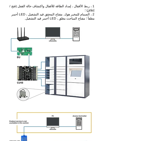
1 ، ربط الأقفال ، إمداد الطاقة للأقفال واكتشاف حالة القفل (فتح /
إغلاق) ؛
2 ، الصمام للمخبر هوك. مفتاح المحقق قيد التشغيل ، LED أحمر
مطفأ ؛ مفتاح المباحث مغلق ، LED أحمر قيد التشغيل.