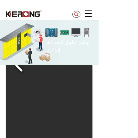
betty@kerong.hk
توفير حلول الخزانة
الذكية