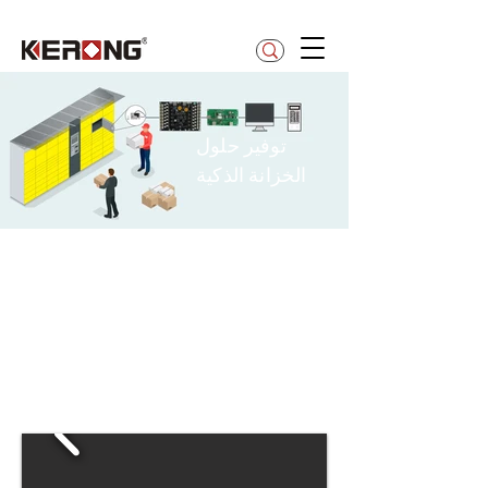
betty@kerong.hk
توفير حلول
الخزانة الذكية