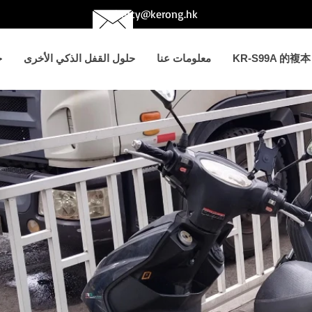
betty@kerong.hk
KR-S99A 的複本
معلومات عنا
حلول القفل الذكي الأخرى
ح