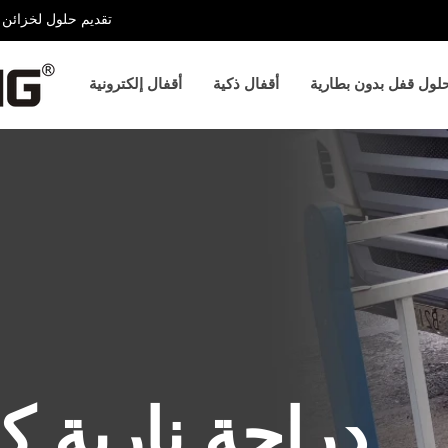
تقديم حلول لخزائن ا
لول قفل بدون بطارية
أقفال ذكية
أقفال إلكترونية
دراجة نارية كه