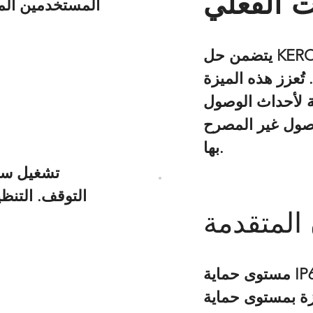
ت الفعلي
المستخدمين المخ
يتضمن حل KERONG نظام إدارة مركزيًا يتيح للمسؤولين
 تُعزز هذه الميزة
ة لأحداث الوصول
وصول غير المصرح
بها.
تشغيل سر
التوقف. التن
 المتقدمة
وى حماية IP66، مما يوفر حماية قوية ضد تسرب