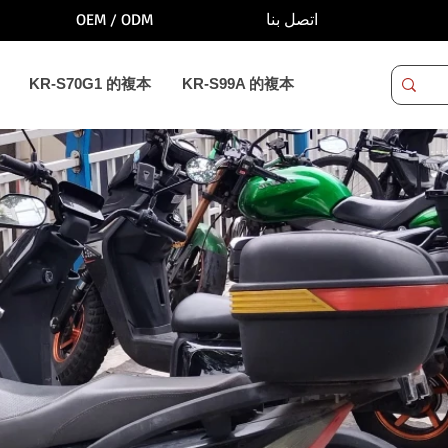
OEM / ODM
اتصل بنا
KR-S70G1 的複本
KR-S99A 的複本