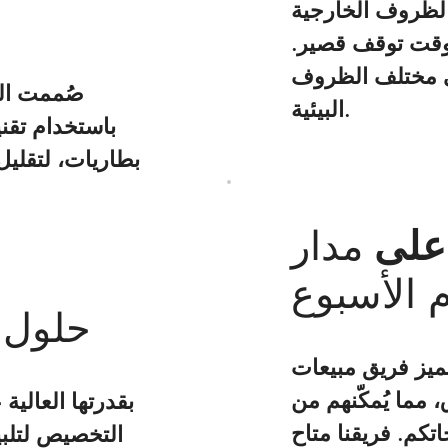
 الظروف الخارجية
ووقت توقف قصير.
في مختلف الظروف
صُممت الع
البيئية.
باستخدام تقن
بطاريات، لتقليل 
على
مدار
 الأسبوع
حلول 
ز فريق مبيعات KERONG باحترافية عالية. فهم يمتلكون
، مما يُمكّنهم من
تكم. فريقنا متاح
التخصيص لتلبي