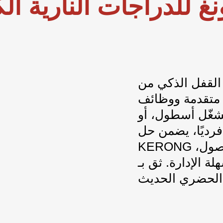
نغ
للدراجات النارية الك
ي من KERONG لدراجاتك الكهربائية
ن متقدمة ووظائف
ُشغّل أسطول، أو
 فرديًا، يضمن حل
KERONG بقاء دراجاتك الكهربائية آمنة، وسهلة الوصول،
لإدارة. ثق بـ KERONG للحصول على حل قفل