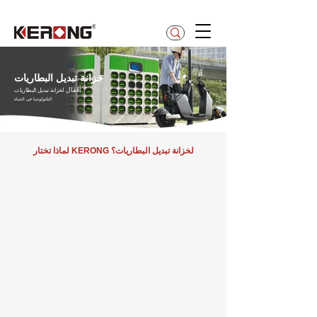
betty@kerong.hk
خزانة تبديل البطاريات
أقفال
لخزانة تبديل البطاريات
التكنولوجيا في الحياة
لخزانة تبديل البطاريات؟
لماذا تختار KERONG