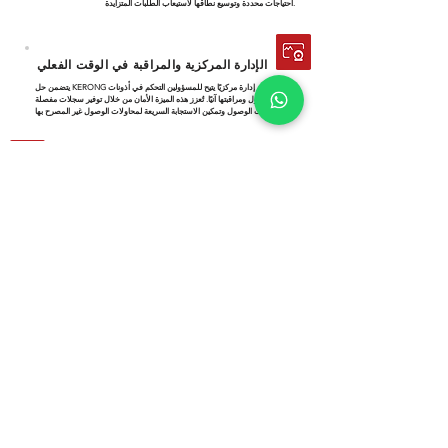
احتياجات محددة وتوسيع نطاقها لاستيعاب الطلبات المتزايدة.
الإدارة المركزية والمراقبة في الوقت الفعلي
يتضمن حل KERONG نظام إدارة مركزيًا يتيح للمسؤولين التحكم في أذونات
الوصول ومراقبتها آنيًا. تُعزز هذه الميزة الأمان من خلال توفير سجلات مفصلة
لأحداث الوصول وتمكين الاستجابة السريعة لمحاولات الوصول غير المصرح بها.
ميزات الأمان المتقدمة
أقفالنا الذكية
لخزائن تبديل البطاريات
مُجهزة بمستوى حماية IP66، مما يوفر حماية
قوية ضد تسرب الغبار والماء. هذا يضمن حماية ممتلكاتك القيّمة في مختلف
الظروف البيئية.
خدمة
احترافية على
مدار الساعة طوال أيام الأسبوع
يتميز فريق مبيعات KERONG باحترافية عالية. فهم يمتلكون معرفةً متعمقةً بمنتجاتنا
واتجاهات السوق، مما يُمكّنهم من تقديم حلول مُصممة خصيصًا لتلبية احتياجاتكم.
فريقنا متاح على مدار الساعة طوال أيام الأسبوع لتقديم دعم سريع وفعال. سواءً
كانت لديكم أسئلة، أو تحتاجون إلى مساعدة، أو ترغبون في مناقشة فرص الأعمال،
فإن فريقنا المُتخصص هنا لضمان تجربة مُرضية.
ما هو حل القفل الأفضل بالنسبة لك؟