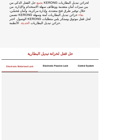
لخزائن
تبديل البطاريات
حل القفل الذكي من KERONG
يجمع
بين
ميزات أمان متقدمة ووظائف سهلة الاستخدام والإدارة. من
خلال توفير طرق فتح متعددة، وإدارة مركزية، وأمان مُحسّن،
بقاء
خزائن
تبديل
البطاريات
آمنة وسهلة
تضمن KERONG
الوصول. اختر KERONG لحل قفل موثوق ومبتكر يلبي متطلبات
الأنظمة.
خزائن تبديل
البطاريات
الحديثة.
حل قفل لخزانة تبديل البطارية
Electronic Passive Lock
Control System
Electronic Motorised Lock