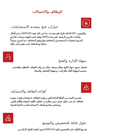
الوظائف والاحتمالات
خيارات فتح متعددة الاستخدامات
تدعم أقفال KERONG الذكية طرق فتح متعددة، بما في ذلك تقنية NFC والبلوتوث
وتقنية تحديد الهوية بموجات الراديو (RFID) وكلمات المرور الرقمية. تلبي هذه
المرونة تفضيلات المستخدمين المختلفة وظروفهم المختلفة، مما يضمن وصولاً
سلسًا مع الحفاظ على معايير أمان عالية.
سهلة الإدارة والفتح
تشغيل سريع: سهل الفتح، هيكل بسيط، يقلل من وقت التوقف. التنظيف والفحص:
مصمم لسهولة الفك والتركيب، وسهولة التشغيل والصيانة.
كفاءة الطاقة والاستدامة
صُممت العديد من أقفالنا الذكية لتكون موفرة للطاقة، باستخدام تقنيات موفرة
للطاقة، أو حتى حلول تعمل بدون بطاريات، لتقليل تكاليف الصيانة والتأثير البيئي.
ويتماشى هذا مع أهداف الاستدامة للمدن الذكية الحديثة.
حلول قابلة للتخصيص والتوسع
تتميز أنظمة القفل الذكية من KERONG بقدرتها العالية على التخصيص لتلبية