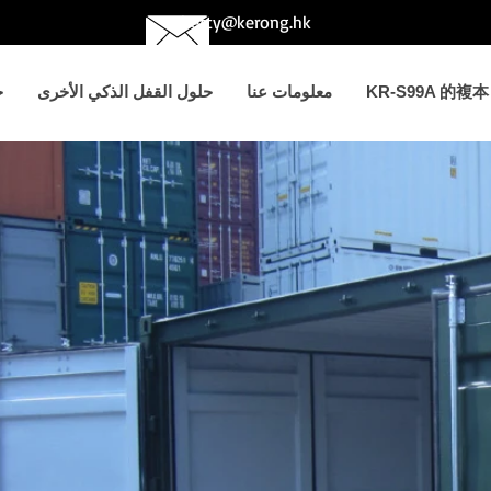
betty@kerong.hk
KR-S99A 的複本
معلومات عنا
حلول القفل الذكي الأخرى
ح