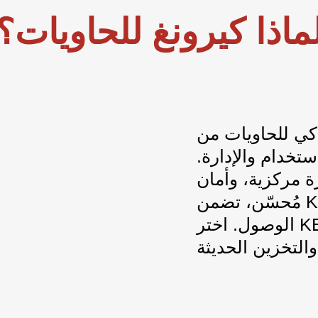
ماذا كيرونغ للحاويات؟
اويات من KERONG بين
تخدام والإدارة.
ة مركزية، وأمان
مُحسّن، تضمن KERONG بقاء الحاويات آمنة وسهلة
الوصول. اختر KERONG لحل قفل موثوق ومبتكر يلبي