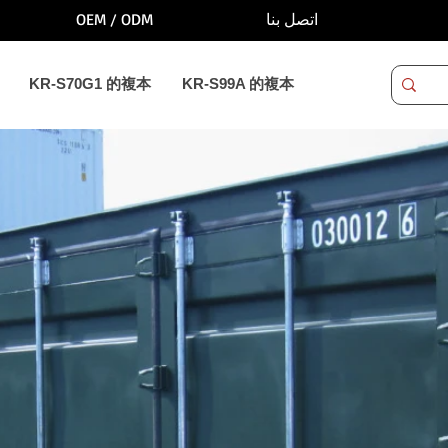
OEM / ODM
اتصل بنا
KR-S70G1 的複本
KR-S99A 的複本