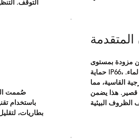
التوقف. التن
 المتقدمة
ن
مزودة بمستوى
حماية IP66، مما يوفر حماية قوية ضد تسرب الغبار والماء.
ية القاسية، مما
صُممت الع
قصير. هذا يضمن
باستخدام تقن
بطاريات، لتقليل 