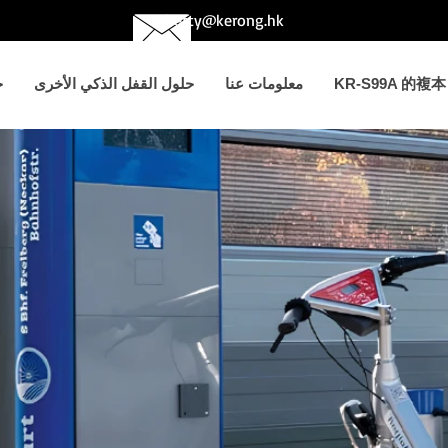
betty@kerong.hk
KR-S99A 的複本
معلومات عنا
حلول القفل الذكي الأخرى
ح
標題 3
حطة الدراجا
أفينير لايت خط أنيق و
مريح للعين، وهو خيار