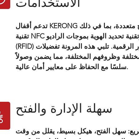
الاستخدامات
تدعم أقفال KERONG الذكية طرق فتح متعددة، بما في ذلك
تقنية NFC والبلوتوث وتقنية تحديد الهوية بموجات الراديو
(RFID) وكلمات المرور الرقمية. تلبي هذه المرونة تفضيلات
تلفة وظروفهم المختلفة، مما يضمن وصولاً
سلسًا مع الحفاظ على معايير أمان عالية.
سهلة الإدارة والفتح
يع: سهل الفتح، هيكل بسيط، يقلل من وقت