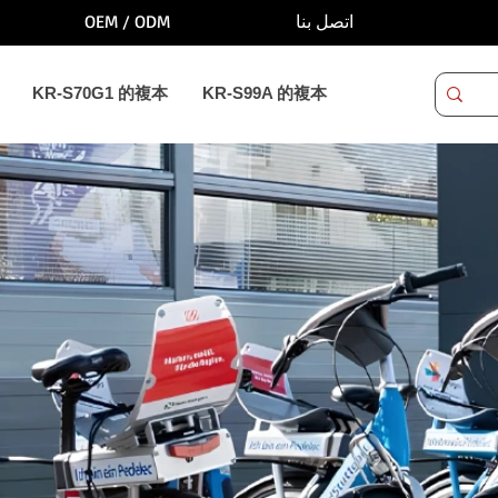
OEM / ODM
اتصل بنا
KR-S70G1 的複本
KR-S99A 的複本
م