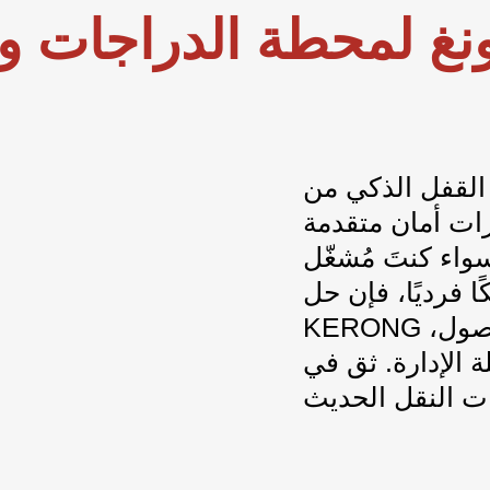
نغ
لمحطة الدراجات وا
لذكي من KERONG لمحطة دراجتك
زات أمان متقدمة
واء كنتَ مُشغّل
 فرديًا، فإن حل
KERONG يضمن لك بقاء شاحناتك آمنة، وسهلة الوصول،
دارة. ثق في KERONG لحل قفل موثوق