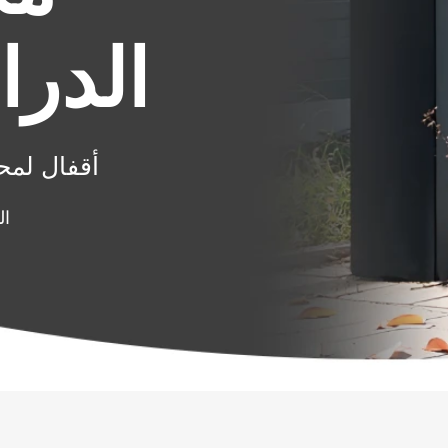
جات
الدرا
حياة
أقفال لمح
ال