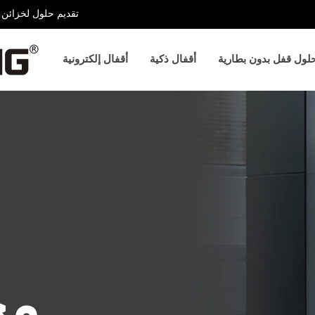
تقديم حلول لخزائن ا
لول قفل بدون بطارية
أقفال ذكية
أقفال إلكترونية
ت
بسيط، يُفضّله المصممون.
مح
 ممتاز للعناوين والفقرات
وغيرها.