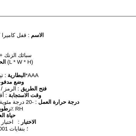
الاسم
:
قفل كاميرا ك
: ABS + PC + سبائك الزنك
: 141 * 45 * 15 (L * W * H)
الح
3*AAA
البطارية
: تيا
وضع مدفوع
فتح الطريق
: الرمز / 
وقت الاستجابة
: أقل من
درجة حرارة العمل
: -20 درجة مئوية ~ + 65 درجة مئوية
: 10٪ ~ 90٪ RH
رطوبة
حياة ال
الاختبار
: اختبار رش 
: CE ؛ ISO9001 ؛ بنفايات