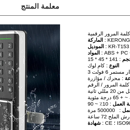
معلمة المنتج
لمة المرور الرقمية
: KERONG
الماركة
T153
: KR-
الموديل
المواد
جم
النوع
: كام لوك
ر مستمر 6 فولت
ة
: محرك / مؤازرة
كلمة المرور / الرقم
 20 مللي ثانية
 العمل
عمل
: 500000 مرة
الملح 72 ساعة
شهادة