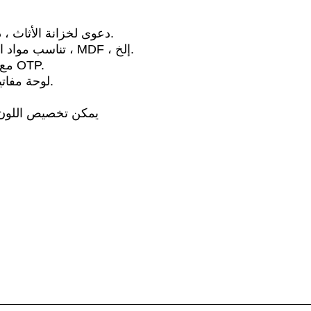
1. دعوى لخزانة الأثاث ، درج المكتب ، صندوق البريد ، إلخ.
2. تناسب مواد الخزانة المختلفة: خشبية ، معدنية ، MDF ، إلخ.
3. مع حماية رمز فوضوي وطريقة فتح OTP.
4. لوحة مفاتيح تعمل باللمس عالية الحساسية.
6. يمكن تخصيص اللو