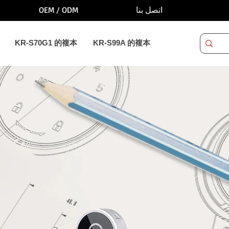
OEM / ODM
اتصل بنا
KR-S70G1 的複本
KR-S99A 的複本