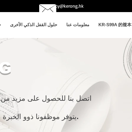
betty@kerong.hk
KR-S99A 的複本
معلومات عنا
حلول القفل الذكي الأخرى
ح
G
اتصل بنا للحصول على مزيد من م
يتوفر موظفونا ذوو الخبرة دائمًا لمناقشة متطلباتك.