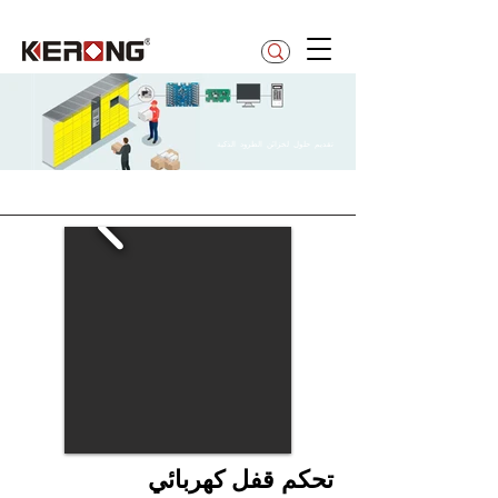
betty@kerong.hk
تقديم حلول لخزائن الطرود الذكية
تحكم قفل كهربائي