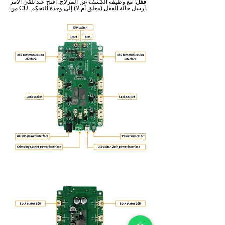
قفل
: مع وظيفة الكشف عن المزلاج. افتح عند تلقي الأمر
من CU. أرسل حالة القفل (مغلق أم لا) إلى وحدة التحكم.