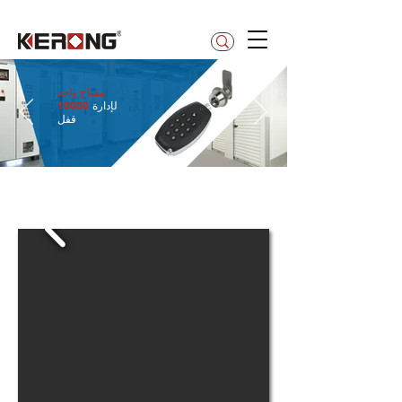
betty@kerong.hk
واحد
مفتاح
لإدارة
10000
قفل