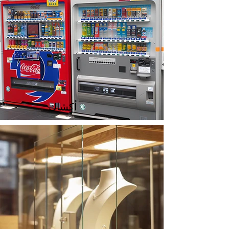
أكشاك