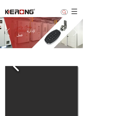
betty@kerong.hk
واحد
مفتاح
لإدارة
10000
قفل